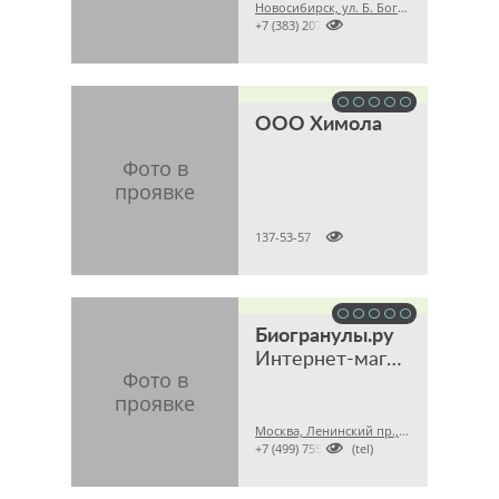
Новосибирск, ул. Б. Богаткова, 210/1, этаж 6, офис 608 (Торговый центр «Golden Field»)

+7 (383) 2079008
ООО Химола

137-53-57
Биогранулы.ру
Интернет-магазин биопрепаратов для септиков и дачных туалетов
Москва, Ленинский пр., 47

+7 (499) 7556309 (tel)