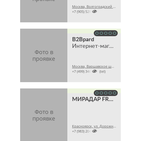
Москва, Волгоградский пр., 45А

+7 (905) 5285511
B2Bpard
Интернет-магазин
Москва, Варшавское шоссе, 28A

+7 (499) 3468121 (tel)
МИРАДАР FROCHI
Красноярск, ул. Дорожная, 16, пом. 1

+7 (983) 2042447