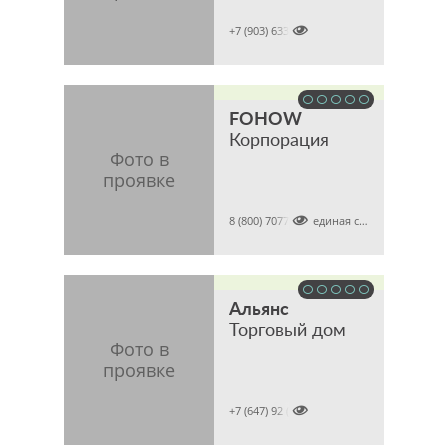

+7 (903) 6337386
FOHOW
Корпорация

8 (800) 7077821 (единая справочная)
Альянс
Торговый дом

+7 (647) 92 (tel)