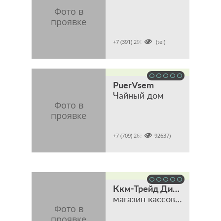

+7 (391) 2902001 (tel)
PuerVsem
Чайный дом

+7 (709) 2637 (7092637)
Ккм-Трейд Дистрибьюшен
магазин кассового, торгового и банковского оборудования